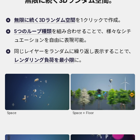
無限に続く3Dランダム空間。
無限に続く3Dランダム空間
を1クリックで作成。
5つのループ種類
を組み合わせることで、様々なシチ
ュエーションを自由に表現可能。
同じレイヤーをランダムに繰り返し表示することで、
レンダリング負荷を最小限
に。
Space
Space + Floor