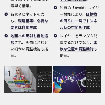
素早く構築。
独自の「Avoid」レイヤ
背景やビネットを含
ー機能により、
目標物
む、
環境構築に必要な
の周りに一瞬でトンネ
要素は自動生成
。
ル状の空間を作成
。
地面への反射も自動追
レイヤーをランダム配
加
され、画像に合わせ
置するだけでなく、
柔
た細かい調整機能も搭
軟な位置の調整機能
も
載。
搭載。