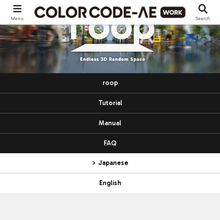
Menu
Search
roop
Tutorial
Manual
FAQ
> Japanese
English