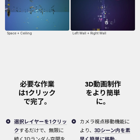
Space + Ceiling
Left Wall + Right Wall
必要な作業
3D動画制作
は1クリック
をより簡単
で完了。
に。
選択レイヤーを1クリッ
カメラ視点移動機能に
ク
するだけで、無限に
より、
3Dシーン内を素
続く3Dランダム空間を
早く簡単に移動
。